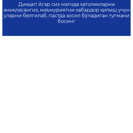
Диққат! Агар сиз матнда хатоликларни
аниқласангиз, маъмуриятни хабардор қилиш учун
уларни белгилаб, пастда ҳосил бўладиган тугмани
босинг