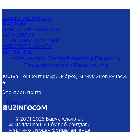
ВАЗИРЛИК ҲАҚИДА
ФАОЛИЯТ
ДАВЛАТ ХИЗМАТЛАРИ
ҲУЖЖАТЛАР
ОЧИҚ МАЪЛУМОТЛАР
АХБОРОТ ХИЗМАТИ
БОҒЛАНИШ
Ўзбекистон Республикаси Рақамли
Технологиялар Вазирлиги
100164, Тошкент шаҳри, Иброҳим Муминов кўчаси,
4
Электрон почта
:
info@digital.uz
© 2001-
2026
Барча ҳуқуқлар
ҳимояланган. Ушбу веб-сайтдаги
маълумотлардан фойдаланганда