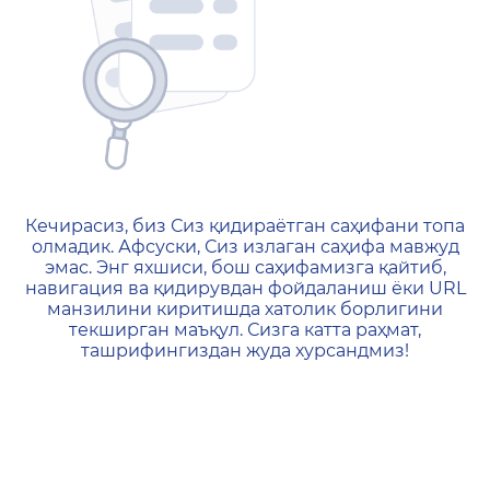
404 — Страница не найд
Кечирасиз, биз Сиз қидираётган саҳифани топа
олмадик. Афсуски, Сиз излаган саҳифа мавжуд
эмас. Энг яхшиси, бош саҳифамизга қайтиб,
навигация ва қидирувдан фойдаланиш ёки URL
манзилини киритишда хатолик борлигини
текширган маъқул. Сизга катта раҳмат,
ташрифингиздан жуда хурсандмиз!