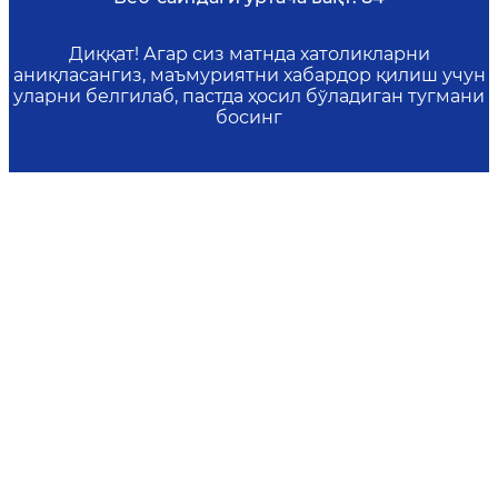
Диққат! Агар сиз матнда хатоликларни
аниқласангиз, маъмуриятни хабардор қилиш учун
уларни белгилаб, пастда ҳосил бўладиган тугмани
босинг