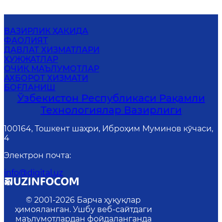
ВАЗИРЛИК ҲАҚИДА
ФАОЛИЯТ
ДАВЛАТ ХИЗМАТЛАРИ
ҲУЖЖАТЛАР
ОЧИҚ МАЪЛУМОТЛАР
АХБОРОТ ХИЗМАТИ
БОҒЛАНИШ
Ўзбекистон Республикаси Рақамли
Технологиялар Вазирлиги
100164, Тошкент шаҳри, Иброҳим Муминов кўчаси,
4
Электрон почта
:
info@digital.uz
© 2001-
2026
Барча ҳуқуқлар
ҳимояланган. Ушбу веб-сайтдаги
маълумотлардан фойдаланганда