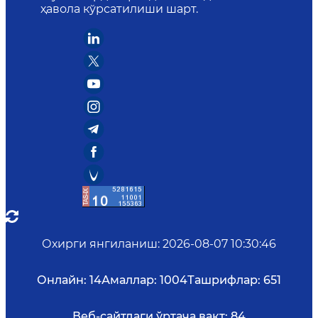
ҳавола кўрсатилиши шарт.
Охирги янгиланиш
:
2026-08-07 10:30:46
Онлайн:
14
Амаллар:
1004
Ташрифлар:
651
Веб-сайтдаги ўртача вақт:
84