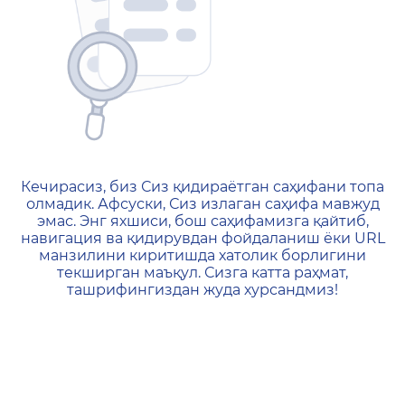
404 — Страница не найд
Кечирасиз, биз Сиз қидираётган саҳифани топа
олмадик. Афсуски, Сиз излаган саҳифа мавжуд
эмас. Энг яхшиси, бош саҳифамизга қайтиб,
навигация ва қидирувдан фойдаланиш ёки URL
манзилини киритишда хатолик борлигини
текширган маъқул. Сизга катта раҳмат,
ташрифингиздан жуда хурсандмиз!