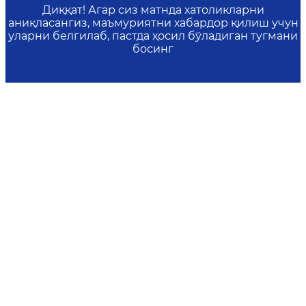
Диққат! Агар сиз матнда хатоликларни
аниқласангиз, маъмуриятни хабардор қилиш учун
уларни белгилаб, пастда ҳосил бўладиган тугмани
босинг