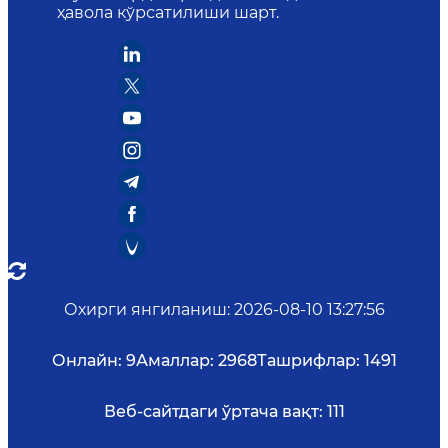
ҳавола кўрсатилиши шарт.
Охирги янгиланиш
:
2026-08-10 13:27:56
Онлайн:
9
Амаллар:
2968
Ташрифлар:
1491
Веб-сайтдаги ўртача вақт:
111