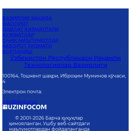
ВАЗИРЛИК ҲАҚИДА
ФАОЛИЯТ
ДАВЛАТ ХИЗМАТЛАРИ
ҲУЖЖАТЛАР
ОЧИҚ МАЪЛУМОТЛАР
АХБОРОТ ХИЗМАТИ
БОҒЛАНИШ
Ўзбекистон Республикаси Рақамли
Технологиялар Вазирлиги
100164, Тошкент шаҳри, Иброҳим Муминов кўчаси,
4
Электрон почта
:
info@digital.uz
© 2001-
2026
Барча ҳуқуқлар
ҳимояланган. Ушбу веб-сайтдаги
маълумотлардан фойдаланганда