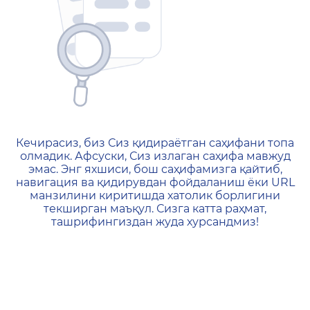
404 — Страница не найд
Кечирасиз, биз Сиз қидираётган саҳифани топа
олмадик. Афсуски, Сиз излаган саҳифа мавжуд
эмас. Энг яхшиси, бош саҳифамизга қайтиб,
навигация ва қидирувдан фойдаланиш ёки URL
манзилини киритишда хатолик борлигини
текширган маъқул. Сизга катта раҳмат,
ташрифингиздан жуда хурсандмиз!