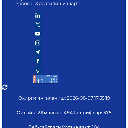
ҳавола кўрсатилиши шарт.
Охирги янгиланиш
:
2026-08-07 17:55:19
Онлайн:
2
Амаллар:
494
Ташрифлар:
375
Веб-сайтдаги ўртача вақт:
104