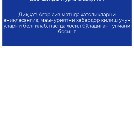
Диққат! Агар сиз матнда хатоликларни
аниқласангиз, маъмуриятни хабардор қилиш учун
уларни белгилаб, пастда ҳосил бўладиган тугмани
босинг