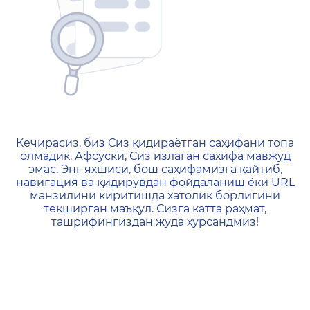
404 — Страница не найд
Кечирасиз, биз Сиз қидираётган саҳифани топа
олмадик. Афсуски, Сиз излаган саҳифа мавжуд
эмас. Энг яхшиси, бош саҳифамизга қайтиб,
навигация ва қидирувдан фойдаланиш ёки URL
манзилини киритишда хатолик борлигини
текширган маъқул. Сизга катта раҳмат,
ташрифингиздан жуда хурсандмиз!