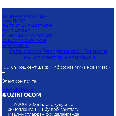
ВАЗИРЛИК ҲАҚИДА
ФАОЛИЯТ
ДАВЛАТ ХИЗМАТЛАРИ
ҲУЖЖАТЛАР
ОЧИҚ МАЪЛУМОТЛАР
АХБОРОТ ХИЗМАТИ
БОҒЛАНИШ
Ўзбекистон Республикаси Рақамли
Технологиялар Вазирлиги
100164, Тошкент шаҳри, Иброҳим Муминов кўчаси,
4
Электрон почта
:
info@digital.uz
© 2001-
2026
Барча ҳуқуқлар
ҳимояланган. Ушбу веб-сайтдаги
маълумотлардан фойдаланганда