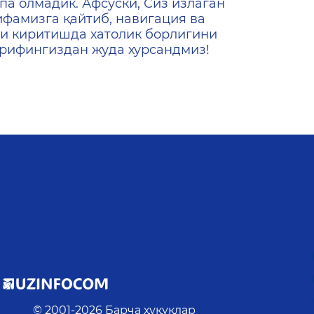
па олмадик. Афсуски, Сиз излаган
ифамизга қайтиб, навигация ва
и киритишда хатолик борлигини
ашрифингиздан жуда хурсандмиз!
© 2001-
2026
Барча ҳуқуқлар