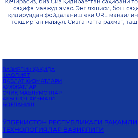
Кечирасиз, биз Сиз қидираётган саҳифани то
саҳифа мавжуд эмас. Энг яхшиси, бош саҳ
қидирувдан фойдаланиш ёки URL манзилин
текширган маъқул. Сизга катта раҳмат, т
ВАЗИРЛИК ҲАҚИДА
ФАОЛИЯТ
ДАВЛАТ ХИЗМАТЛАРИ
ҲУЖЖАТЛАР
ОЧИҚ МАЪЛУМОТЛАР
АХБОРОТ ХИЗМАТИ
БОҒЛАНИШ
ЎЗБЕКИСТОН РЕСПУБЛИКАСИ РАҚАМЛИ
ТЕХНОЛОГИЯЛАР ВАЗИРЛИГИ