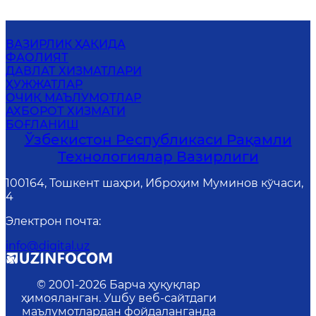
ВАЗИРЛИК ҲАҚИДА
ФАОЛИЯТ
ДАВЛАТ ХИЗМАТЛАРИ
ҲУЖЖАТЛАР
ОЧИҚ МАЪЛУМОТЛАР
АХБОРОТ ХИЗМАТИ
БОҒЛАНИШ
Ўзбекистон Республикаси Рақамли
Технологиялар Вазирлиги
100164, Тошкент шаҳри, Иброҳим Муминов кўчаси,
4
Электрон почта
:
info@digital.uz
© 2001-
2026
Барча ҳуқуқлар
ҳимояланган. Ушбу веб-сайтдаги
маълумотлардан фойдаланганда