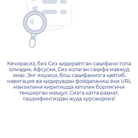
404 — Страница не найд
Кечирасиз, биз Сиз қидираётган саҳифани топа
олмадик. Афсуски, Сиз излаган саҳифа мавжуд
эмас. Энг яхшиси, бош саҳифамизга қайтиб,
навигация ва қидирувдан фойдаланиш ёки URL
манзилини киритишда хатолик борлигини
текширган маъқул. Сизга катта раҳмат,
ташрифингиздан жуда хурсандмиз!