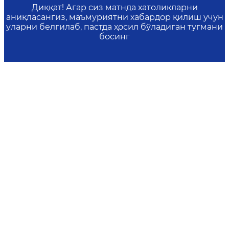
Диққат! Агар сиз матнда хатоликларни
аниқласангиз, маъмуриятни хабардор қилиш учун
уларни белгилаб, пастда ҳосил бўладиган тугмани
босинг