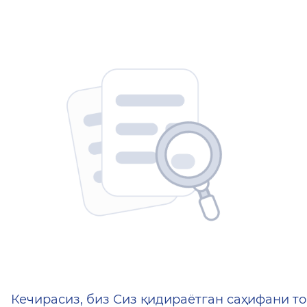
404 — Страница не найд
Кечирасиз, биз Сиз қидираётган саҳифани то