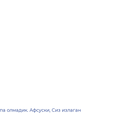
ена
па олмадик. Афсуски, Сиз излаган