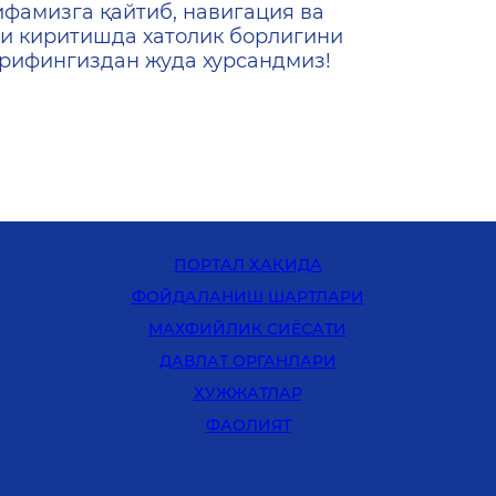
ифамизга қайтиб, навигация ва
и киритишда хатолик борлигини
ашрифингиздан жуда хурсандмиз!
ПОРТАЛ ҲАҚИДА
ФОЙДАЛАНИШ ШАРТЛАРИ
MАХФИЙЛИК СИЁСАТИ
ДАВЛАТ ОРГАНЛАРИ
ҲУЖЖАТЛАР
ФАОЛИЯТ