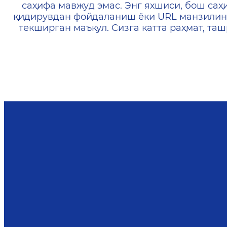
саҳифа мавжуд эмас. Энг яхшиси, бош саҳ
қидирувдан фойдаланиш ёки URL манзилин
текширган маъқул. Сизга катта раҳмат, т