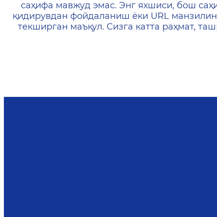
саҳифа мавжуд эмас. Энг яхшиси, бош саҳ
қидирувдан фойдаланиш ёки URL манзилин
текширган маъқул. Сизга катта раҳмат, т