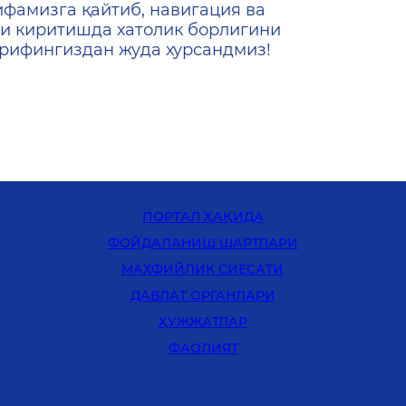
ифамизга қайтиб, навигация ва
и киритишда хатолик борлигини
ашрифингиздан жуда хурсандмиз!
ПОРТАЛ ҲАҚИДА
ФОЙДАЛАНИШ ШАРТЛАРИ
MАХФИЙЛИК СИЁСАТИ
ДАВЛАТ ОРГАНЛАРИ
ҲУЖЖАТЛАР
ФАОЛИЯТ