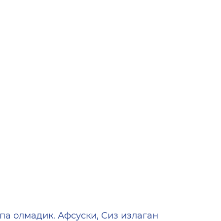
ена
па олмадик. Афсуски, Сиз излаган