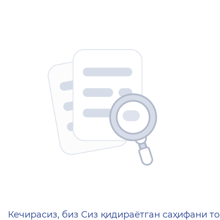
404 — Страница не найд
Кечирасиз, биз Сиз қидираётган саҳифани то