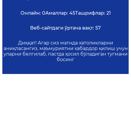
Онлайн:
0
Амаллар:
45
Ташрифлар:
21
Веб-сайтдаги ўртача вақт:
57
Диққат! Агар сиз матнда хатоликларни
аниқласангиз, маъмуриятни хабардор қилиш учун
уларни белгилаб, пастда ҳосил бўладиган тугмани
босинг