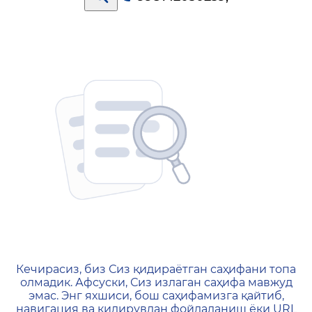
404 — Страница не найд
Кечирасиз, биз Сиз қидираётган саҳифани топа
олмадик. Афсуски, Сиз излаган саҳифа мавжуд
эмас. Энг яхшиси, бош саҳифамизга қайтиб,
навигация ва қидирувдан фойдаланиш ёки URL