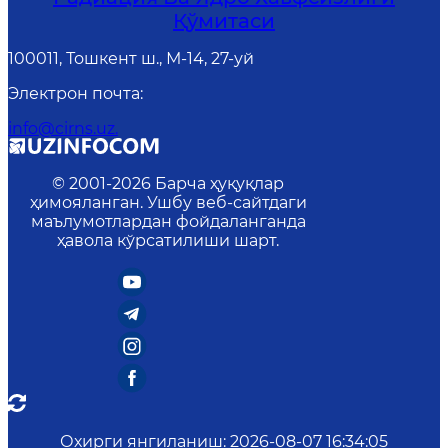
Қўмитаси
100011, Тошкент ш., М-14, 27-уй
Электрон почта
:
info@cirns.uz.
© 2001-
2026
Барча ҳуқуқлар
ҳимояланган. Ушбу веб-сайтдаги
маълумотлардан фойдаланганда
ҳавола кўрсатилиши шарт.
Охирги янгиланиш
:
2026-08-07 16:34:05