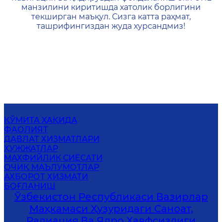
манзилини киритишда хатолик борлигини
текширган маъқул. Сизга катта раҳмат,
ташрифингиздан жуда хурсандмиз!
ҚЎМИТА ҲАҚИДА
ФАОЛИЯТ
ДАВЛАТ ХИЗМАТЛАРИ
ҲУЖЖАТЛАР
МАХФИЙЛИК СИЁСАТИ
ОЧИҚ МАЪЛУМОТЛАР
АХБОРОТ ХИЗМАТИ
БОҒЛАНИШ
Ўзбекистон Республикаси Вазирлар
Маҳкамаси Ҳузуридаги Саноат,
Радиация Ва Ядро Хавфсизлиги