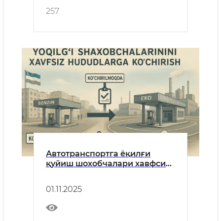
257
Автотранспортга ёқилғи
қуйиш шохобчалари хавфсиз
ҳудудга кўчирилади
01.11.2025