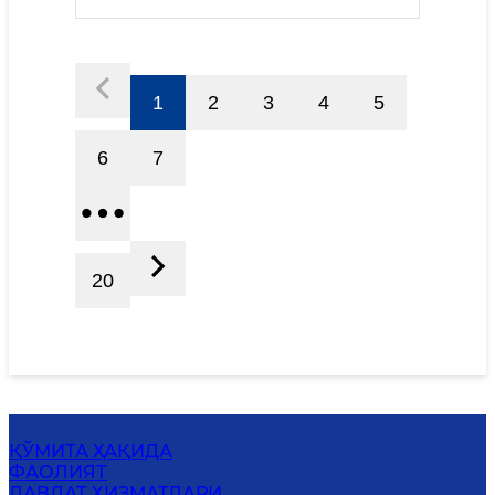
1
2
3
4
5
6
7
20
ҚЎМИТА ҲАҚИДА
ФАОЛИЯТ
ДАВЛАТ ХИЗМАТЛАРИ