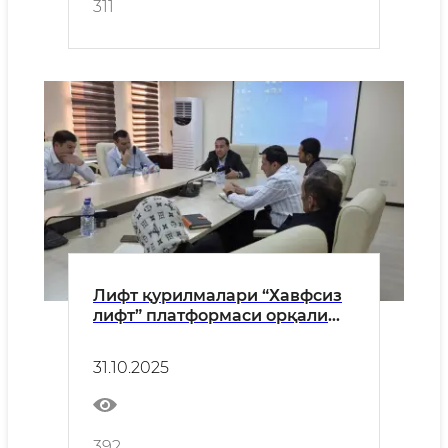
311
Лифт қурилмалари “Хавфсиз
лифт” платформаси орқали
рўйхатга олинади
31.10.2025
392