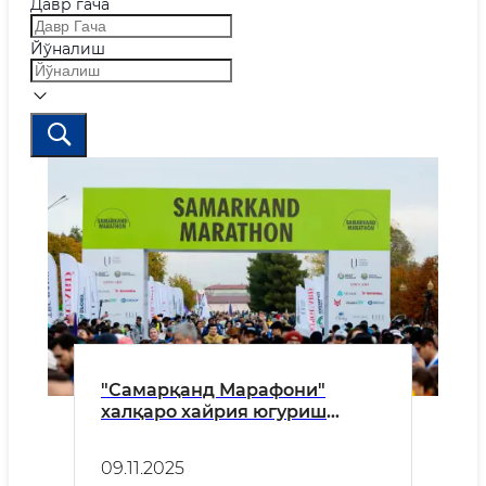
Давр гача
Йўналиш
"Самарқанд Марафони"
халқаро хайрия югуриш
марафонига старт берилди
09.11.2025