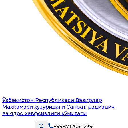
Ўзбекистон Республикаси Вазирлар
Маҳкамаси ҳузуридаги Саноат, радиация
ва ядро хавфсизлиги қўмитаси
+998712030239
;