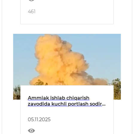
461
Ammiak ishlab chiqarish
zavodida kuchli portlash sodir
bo‘ldi
05.11.2025