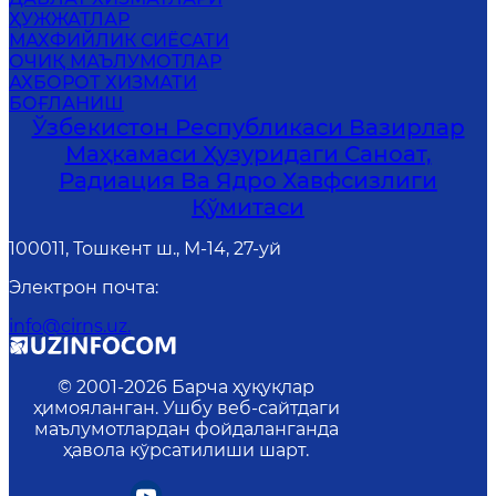
ҲУЖЖАТЛАР
МАХФИЙЛИК СИЁСАТИ
ОЧИҚ МАЪЛУМОТЛАР
АХБОРОТ ХИЗМАТИ
БОҒЛАНИШ
Ўзбекистон Республикаси Вазирлар
Маҳкамаси Ҳузуридаги Саноат,
Радиация Ва Ядро Хавфсизлиги
Қўмитаси
100011, Тошкент ш., М-14, 27-уй
Электрон почта
:
info@cirns.uz.
© 2001-
2026
Барча ҳуқуқлар
ҳимояланган. Ушбу веб-сайтдаги
маълумотлардан фойдаланганда
ҳавола кўрсатилиши шарт.