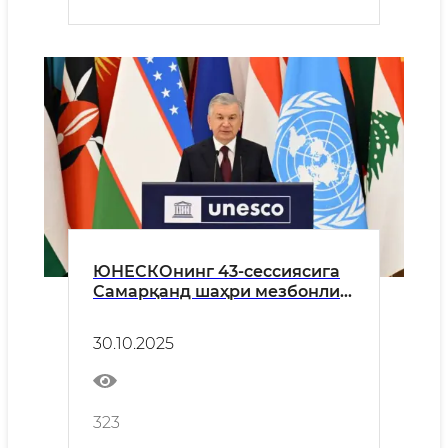
ЮНЕСКОнинг 43-сессиясига
Самарқанд шаҳри мезбонлик
қилмоқда
30.10.2025
323