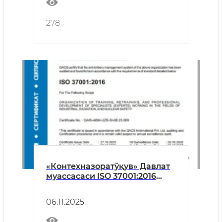
278
«Контехназоратўқув» Давлат
муассасаси ISO 37001:2016
халқаро стандарти асосида
фаолият юритади
06.11.2025