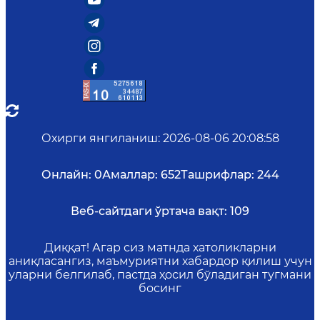
Охирги янгиланиш
:
2026-08-06 20:08:58
Онлайн:
0
Амаллар:
652
Ташрифлар:
244
Веб-сайтдаги ўртача вақт:
109
Диққат! Агар сиз матнда хатоликларни
аниқласангиз, маъмуриятни хабардор қилиш учун
уларни белгилаб, пастда ҳосил бўладиган тугмани
босинг