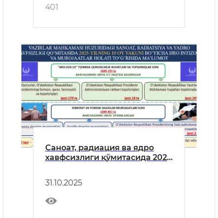
401
Саноат, радиация ва ядро
хавфсизлиги қўмитасида 2025
йилнинг 10 ой якуни бўйича
ижро интизоми ва
31.10.2025
мурожаатлар бўйича амалга
оширилган ишлар юзасидан
инфографик маълумот