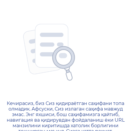
404 — Страница не найд
Кечирасиз, биз Сиз қидираётган саҳифани топа
олмадик. Афсуски, Сиз излаган саҳифа мавжуд
эмас. Энг яхшиси, бош саҳифамизга қайтиб,
навигация ва қидирувдан фойдаланиш ёки URL
манзилини киритишда хатолик борлигини