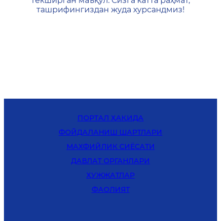
текширган маъқул. Сизга катта раҳмат,
ташрифингиздан жуда хурсандмиз!
ПОРТАЛ ҲАҚИДА
ФОЙДАЛАНИШ ШАРТЛАРИ
MАХФИЙЛИК СИЁСАТИ
ДАВЛАТ ОРГАНЛАРИ
ҲУЖЖАТЛАР
ФАОЛИЯТ