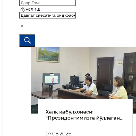
Йўналиш
Халқ қабулхонаси:
“Президентимизга йўллаган
мурожаатимиз ҳал
этилганидан миннатдормиз!”
07.08.2026