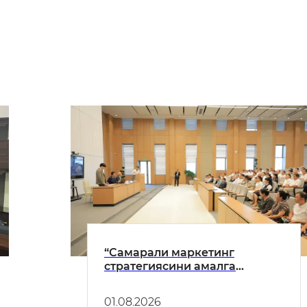
“Самарали маркетинг
стратегиясини амалга
ошириш: Япониянинг амалий
тажрибаси”
01.08.2026