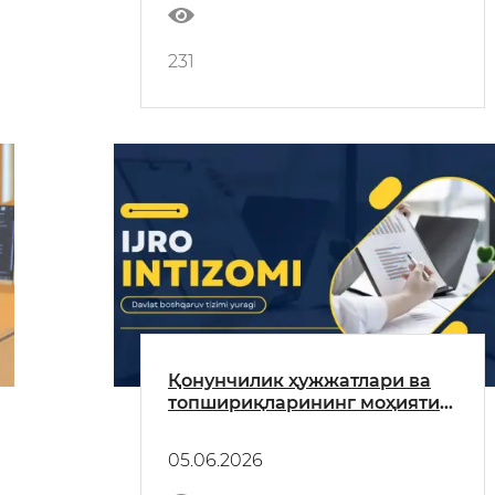
231
Қонунчилик ҳужжатлари ва
топшириқларининг моҳияти
ва аҳамиятини ҳамда уларни
амалга ошириш юзасидан
05.06.2026
қабул қилинаётган чора-
тадбирлар ижроси бўйича