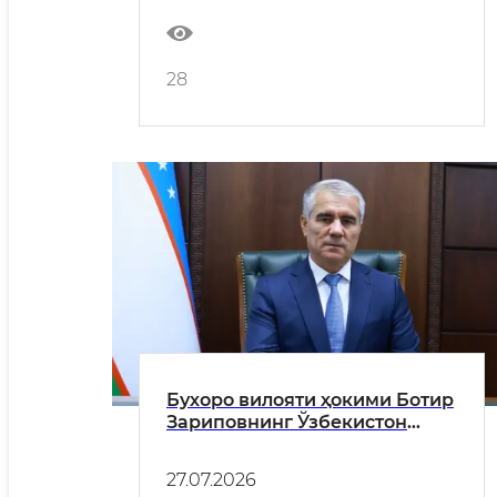
28
Бухоро вилояти ҳокими Ботир
Зариповнинг Ўзбекистон
Республикаси қонунлари,
Президентнинг фармон ва
27.07.2026
қарорлари ҳамда Вазирлар