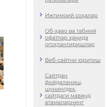
Ижтимоий соҳалар
Об-ҳаво ва табиий
офатлар ҳақида
огоҳлантиришлар
Веб-сайтни юритиш
Сайтдан
фойдаланиш,
шунингдек,
сайтдаги мавжуд
атамаларнинг