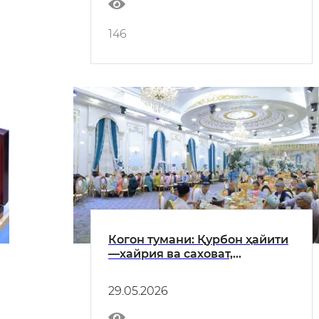
ҳисобот
146
Когон тумани: Қурбон ҳайити
—хайрия ва саховат,
бағрикенглик намунаси
29.05.2026