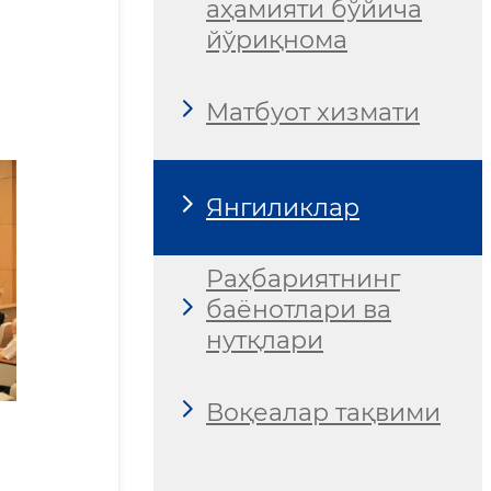
аҳамияти бўйича
йўриқнома
Матбуот хизмати
Янгиликлар
Раҳбариятнинг
баёнотлари ва
нутқлари
Воқеалар тақвими