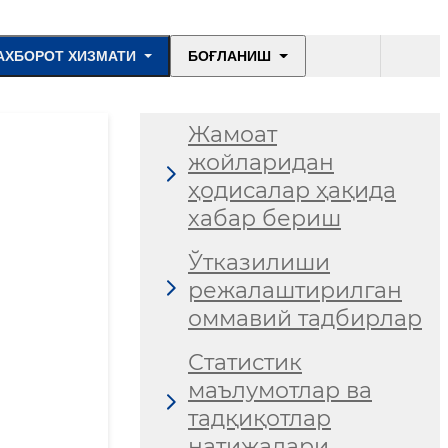
АХБОРОТ ХИЗМАТИ
БОҒЛАНИШ
Жамоат
жойларидан
ҳодисалар ҳақида
хабар бериш
Ўтказилиши
режалаштирилган
оммавий тадбирлар
Статистик
маълумотлар ва
тадқиқотлар
натижалари