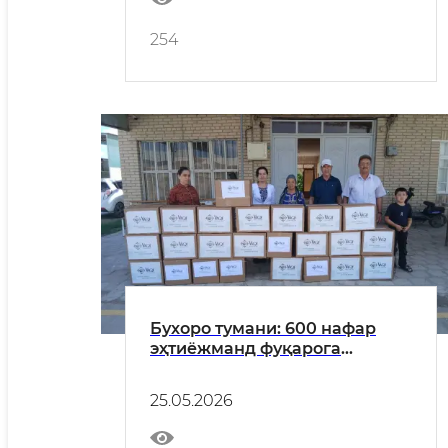
254
Бухоро тумани: 600 нафар
эҳтиёжманд фуқарога
ҳайитлик тарқатилди
25.05.2026