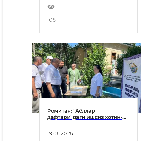
Маҳкамаси ҳужжатлари
ижроси юзасидан ҳисоботи
108
Ромитан: "Аёллар
дафтари"даги ишсиз хотин-
қизлар учун “меҳнат
ярмаркаси” ўтказилди
19.06.2026