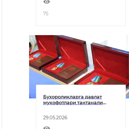
75
Бухороликларга давлат
мукофотлари тантанали
равишда топширилди
29.05.2026