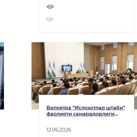
68
Вилоятда “Ислоҳотлар штаби”
фаолияти самарадорлиги
муҳокама қилинди
12.06.2026