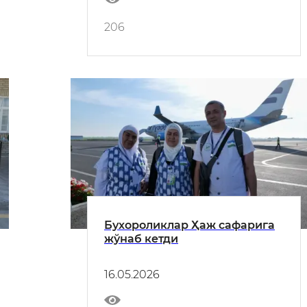
206
Бухороликлар Ҳаж сафарига
жўнаб кетди
16.05.2026