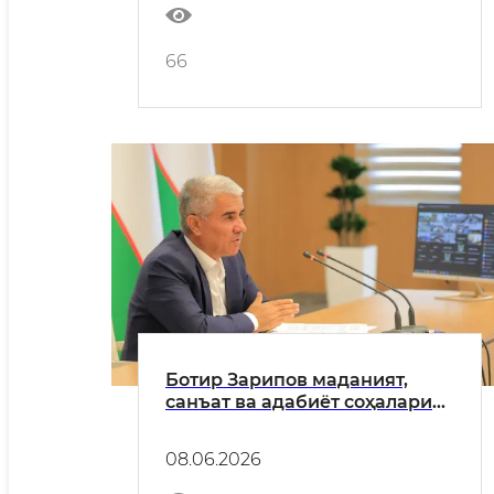
66
Ботир Зарипов маданият,
санъат ва адабиёт соҳалари
ходимлари билан учрашди
08.06.2026