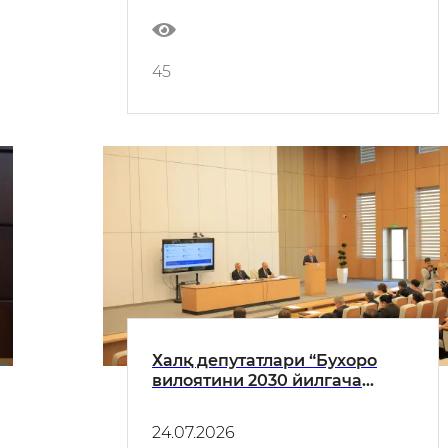
45
Халқ депутатлари “Бухоро
вилоятини 2030 йилгача
ривожлантириш стратегияси”
лойиҳасини кўриб чиқди
24.07.2026