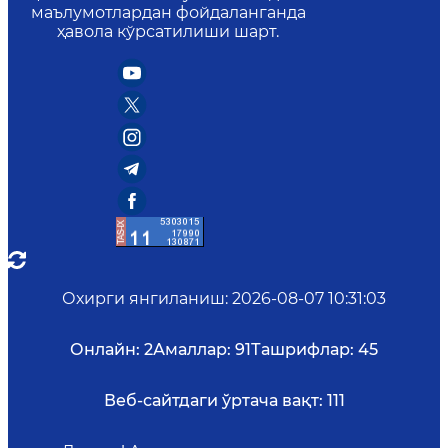
маълумотлардан фойдаланганда
ҳавола кўрсатилиши шарт.
Охирги янгиланиш
:
2026-08-07 10:31:03
Онлайн:
2
Амаллар:
91
Ташрифлар:
45
Веб-сайтдаги ўртача вақт:
111