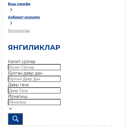
Бош саҳифа
Ахборот хизмати
Янгиликлар
ЯНГИЛИКЛАР
Калит сўзлар
Бўлган давр дан
Давр гача
Йўналиш