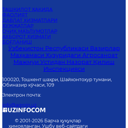
ТАШКИЛОТ ҲАҚИДА
ФАОЛИЯТ
ДАВЛАТ ХИЗМАТЛАРИ
ҲУЖЖАТЛАР
ОЧИҚ МАЪЛУМОТЛАР
АХБОРОТ ХИЗМАТИ
БОҒЛАНИШ
Ўзбекистон Республикаси Вазирлар
Маҳкамаси Ҳузуридаги Агросаноат
Мажмуи Устидан Назорат Қилиш
Инспекцияси
100020, Тошкент шаҳри, Шайхонтохур тумани,
Обиназир кўчаси, 109
Электрон почта
:
info@agroin.uz
© 2001-
2026
Барча ҳуқуқлар
ҳимояланган. Ушбу веб-сайтдаги