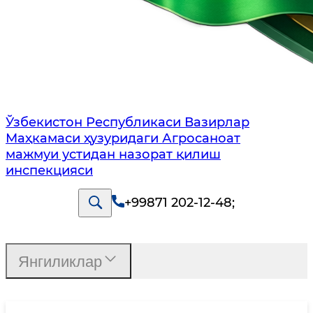
Ўзбекистон Республикаси Вазирлар
Маҳкамаси ҳузуридаги Агросаноат
мажмуи устидан назорат қилиш
инспекцияси
+99871 202-12-48
;
Янгиликлар