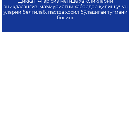
Диққат! Агар сиз матнда хатоликларни
аниқласангиз, маъмуриятни хабардор қилиш учун
уларни белгилаб, пастда ҳосил бўладиган тугмани
босинг