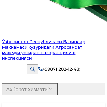
Ўзбекистон Республикаси Вазирлар
Маҳкамаси ҳузуридаги Агросаноат
мажмуи устидан назорат қилиш
инспекцияси
+99871 202-12-48
;
Ахборот хизмати