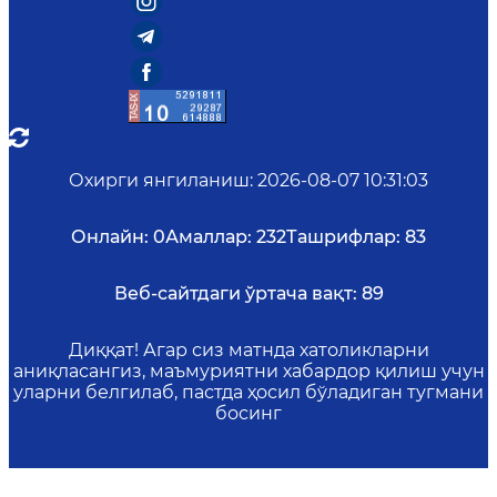
Охирги янгиланиш
:
2026-08-07 10:31:03
Онлайн:
0
Амаллар:
232
Ташрифлар:
83
Веб-сайтдаги ўртача вақт:
89
Диққат! Агар сиз матнда хатоликларни
аниқласангиз, маъмуриятни хабардор қилиш учун
уларни белгилаб, пастда ҳосил бўладиган тугмани
босинг