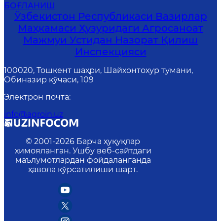
БОҒЛАНИШ
Ўзбекистон Республикаси Вазирлар
Маҳкамаси Ҳузуридаги Агросаноат
Мажмуи Устидан Назорат Қилиш
Инспекцияси
100020, Тошкент шаҳри, Шайхонтохур тумани,
Обиназир кўчаси, 109
Электрон почта
:
info@agroin.uz
© 2001-
2026
Барча ҳуқуқлар
ҳимояланган. Ушбу веб-сайтдаги
маълумотлардан фойдаланганда
ҳавола кўрсатилиши шарт.