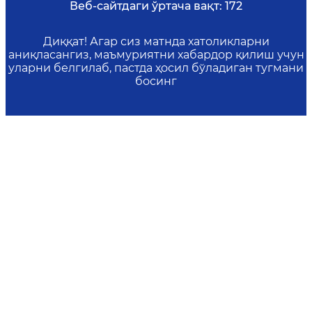
Веб-сайтдаги ўртача вақт:
172
Диққат! Агар сиз матнда хатоликларни
аниқласангиз, маъмуриятни хабардор қилиш учун
уларни белгилаб, пастда ҳосил бўладиган тугмани
босинг