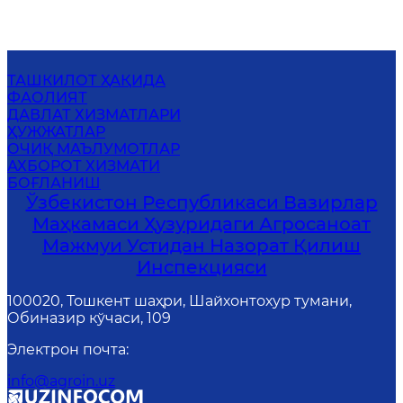
ТАШКИЛОТ ҲАҚИДА
ФАОЛИЯТ
ДАВЛАТ ХИЗМАТЛАРИ
ҲУЖЖАТЛАР
ОЧИҚ МАЪЛУМОТЛАР
АХБОРОТ ХИЗМАТИ
БОҒЛАНИШ
Ўзбекистон Республикаси Вазирлар
Маҳкамаси Ҳузуридаги Агросаноат
Мажмуи Устидан Назорат Қилиш
Инспекцияси
100020, Тошкент шаҳри, Шайхонтохур тумани,
Обиназир кўчаси, 109
Электрон почта
:
info@agroin.uz