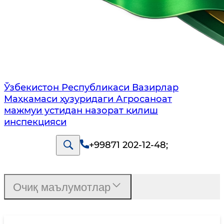
Ўзбекистон Республикаси Вазирлар
Маҳкамаси ҳузуридаги Агросаноат
мажмуи устидан назорат қилиш
инспекцияси
+99871 202-12-48
;
Очиқ маълумотлар