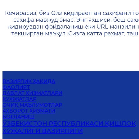
404 — Страница не найд
Кечирасиз, биз Сиз қидираётган саҳифани то
саҳифа мавжуд эмас. Энг яхшиси, бош саҳ
қидирувдан фойдаланиш ёки URL манзилин
текширган маъқул. Сизга катта раҳмат, т
ВАЗИРЛИК ҲАҚИДА
ФАОЛИЯТ
ДАВЛАТ ХИЗМАТЛАРИ
ҲУЖЖАТЛАР
ОЧИҚ МАЪЛУМОТЛАР
АХБОРОТ ХИЗМАТИ
БОҒЛАНИШ
ЎЗБЕКИСТОН РЕСПУБЛИКАСИ ҚИШЛОҚ
ХЎЖАЛИГИ ВАЗИРЛИГИ