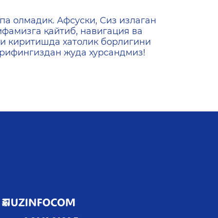
ена
па олмадик. Афсуски, Сиз излаган
ифамизга қайтиб, навигация ва
и киритишда хатолик борлигини
ашрифингиздан жуда хурсандмиз!