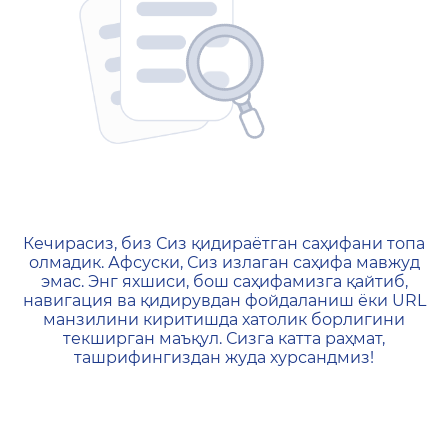
404 — Страница не найд
Кечирасиз, биз Сиз қидираётган саҳифани топа
олмадик. Афсуски, Сиз излаган саҳифа мавжуд
эмас. Энг яхшиси, бош саҳифамизга қайтиб,
навигация ва қидирувдан фойдаланиш ёки URL
манзилини киритишда хатолик борлигини
текширган маъқул. Сизга катта раҳмат,
ташрифингиздан жуда хурсандмиз!