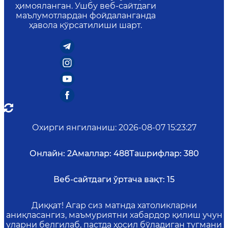
ҳимояланган. Ушбу веб-сайтдаги
маълумотлардан фойдаланганда
ҳавола кўрсатилиши шарт.
Охирги янгиланиш
:
2026-08-07 15:23:27
Онлайн:
2
Амаллар:
488
Ташрифлар:
380
Веб-сайтдаги ўртача вақт:
15
Диққат! Агар сиз матнда хатоликларни
аниқласангиз, маъмуриятни хабардор қилиш учун
уларни белгилаб, пастда ҳосил бўладиган тугмани