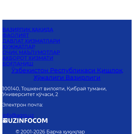
ВАЗИРЛИК ҲАҚИДА
ФАОЛИЯТ
ДАВЛАТ ХИЗМАТЛАРИ
ҲУЖЖАТЛАР
ОЧИҚ МАЪЛУМОТЛАР
АХБОРОТ ХИЗМАТИ
БОҒЛАНИШ
Ўзбекистон Республикаси Қишлоқ
Хўжалиги Вазирлиги
100140, Тошкент вилояти, Қибрай тумани,
Университет кўчаси, 2
Электрон почта
:
info@agro.uz
© 2001-
2026
Барча ҳуқуқлар