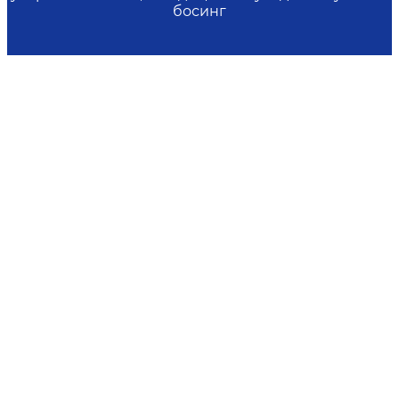
босинг