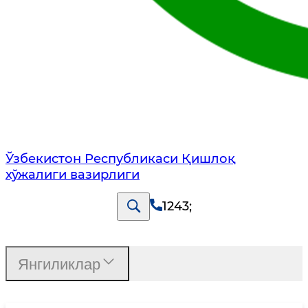
Ўзбекистон Республикаси Қишлоқ
хўжалиги вазирлиги
1243
;
Янгиликлар