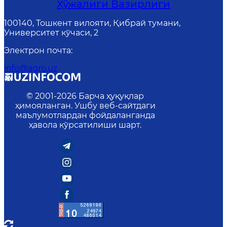
Хўжалиги Вазирлиги
100140, Тошкент вилояти, Қибрай тумани,
Университет кўчаси, 2
Электрон почта
:
info@agro.uz
© 2001-
2026
Барча ҳуқуқлар
ҳимояланган. Ушбу веб-сайтдаги
маълумотлардан фойдаланганда
ҳавола кўрсатилиши шарт.