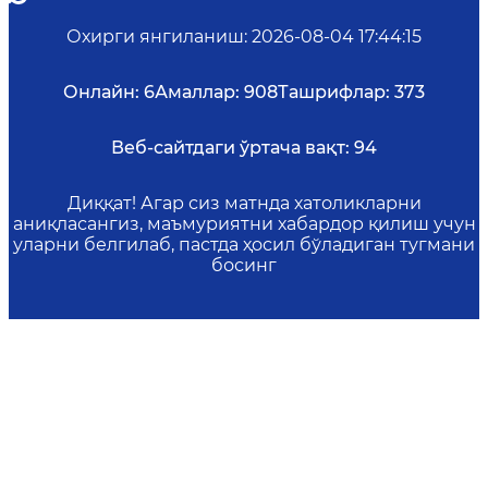
Охирги янгиланиш
:
2026-08-04 17:44:15
Онлайн:
6
Амаллар:
908
Ташрифлар:
373
Веб-сайтдаги ўртача вақт:
94
Диққат! Агар сиз матнда хатоликларни
аниқласангиз, маъмуриятни хабардор қилиш учун
уларни белгилаб, пастда ҳосил бўладиган тугмани
босинг