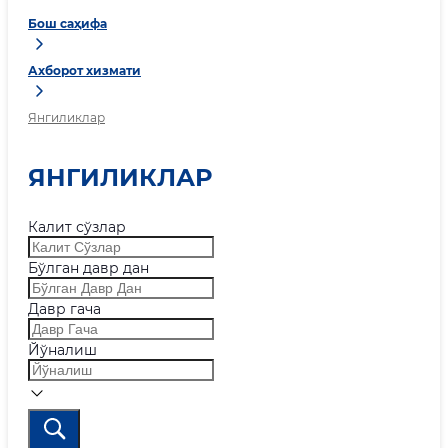
Бош саҳифа
Ахборот хизмати
Янгиликлар
ЯНГИЛИКЛАР
Калит сўзлар
Бўлган давр дан
Давр гача
Йўналиш