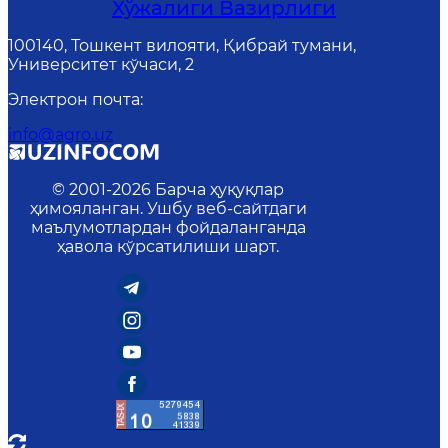
Хўжалиги Вазирлиги
100140, Тошкент вилояти, Қибрай тумани,
Университет кўчаси, 2
Электрон почта
:
info@agro.uz
© 2001-
2026
Барча ҳуқуқлар
ҳимояланган. Ушбу веб-сайтдаги
маълумотлардан фойдаланганда
ҳавола кўрсатилиши шарт.