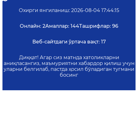
Охирги янгиланиш
:
2026-08-04 17:44:15
Онлайн:
2
Амаллар:
144
Ташрифлар:
96
Веб-сайтдаги ўртача вақт:
17
Диққат! Агар сиз матнда хатоликларни
аниқласангиз, маъмуриятни хабардор қилиш учун
уларни белгилаб, пастда ҳосил бўладиган тугмани
босинг