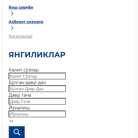
Бош саҳифа
Ахборот хизмати
Янгиликлар
ЯНГИЛИКЛАР
Калит сўзлар
Бўлган давр дан
Давр гача
Йўналиш