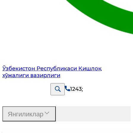
Ўзбекистон Республикаси Қишлоқ
хўжалиги вазирлиги
1243
;
Янгиликлар