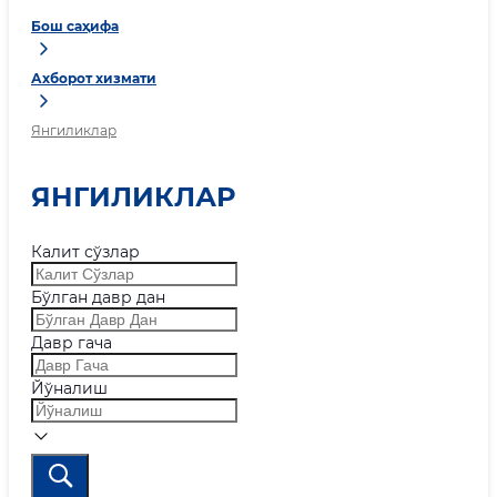
Бош саҳифа
Ахборот хизмати
Янгиликлар
ЯНГИЛИКЛАР
Калит сўзлар
Бўлган давр дан
Давр гача
Йўналиш