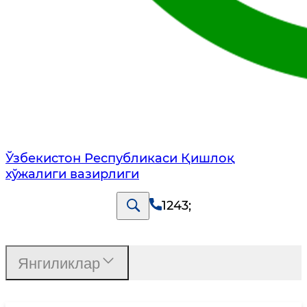
Ўзбекистон Республикаси Қишлоқ
хўжалиги вазирлиги
1243
;
Янгиликлар