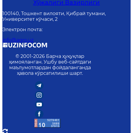
Хўжалиги Вазирлиги
100140, Тошкент вилояти, Қибрай тумани,
Университет кўчаси, 2
Электрон почта
:
info@agro.uz
© 2001-
2026
Барча ҳуқуқлар
ҳимояланган. Ушбу веб-сайтдаги
маълумотлардан фойдаланганда
ҳавола кўрсатилиши шарт.