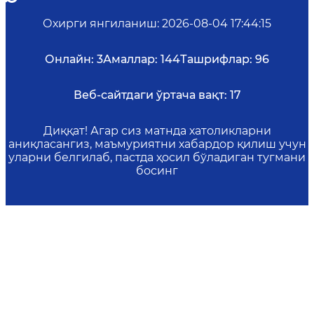
Охирги янгиланиш
:
2026-08-04 17:44:15
Онлайн:
3
Амаллар:
144
Ташрифлар:
96
Веб-сайтдаги ўртача вақт:
17
Диққат! Агар сиз матнда хатоликларни
аниқласангиз, маъмуриятни хабардор қилиш учун
уларни белгилаб, пастда ҳосил бўладиган тугмани
босинг