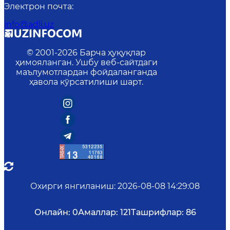
Электрон почта
:
info@adli.uz
© 2001-
2026
Барча ҳуқуқлар
ҳимояланган. Ушбу веб-сайтдаги
маълумотлардан фойдаланганда
ҳавола кўрсатилиши шарт.
Охирги янгиланиш
:
2026-08-08 14:29:08
Онлайн:
0
Амаллар:
121
Ташрифлар:
86