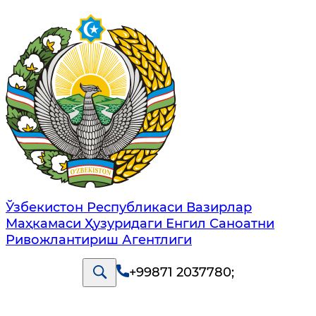
Ўзбекистон Республикаси Вазирлар
Маҳкамаси Ҳузуридаги Енгил Саноатни
Ривожлантириш Агентлиги
+99871 2037780
;