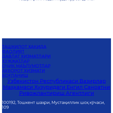
ТАШКИЛОТ ҲАҚИДА
ФАОЛИЯТ
ДАВЛАТ ХИЗМАТЛАРИ
ҲУЖЖАТЛАР
ОЧИҚ МАЪЛУМОТЛАР
АХБОРОТ ХИЗМАТИ
БОҒЛАНИШ
Ўзбекистон Республикаси Вазирлар
Маҳкамаси Ҳузуридаги Енгил Саноатни
Ривожлантириш Агентлиги
100192, Тошкент шаҳри, Мустақиллик шоҳ кўчаси,
109