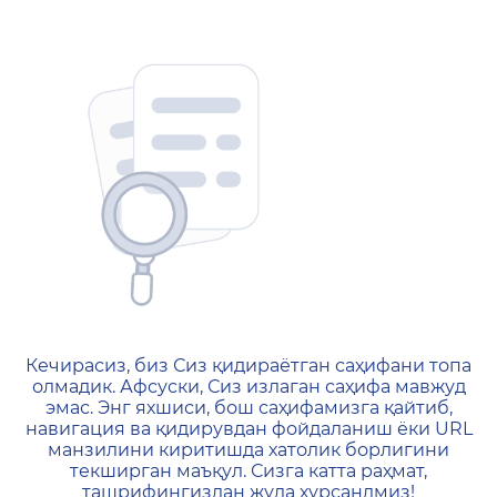
404 — Страница не найд
Кечирасиз, биз Сиз қидираётган саҳифани топа
олмадик. Афсуски, Сиз излаган саҳифа мавжуд
эмас. Энг яхшиси, бош саҳифамизга қайтиб,
навигация ва қидирувдан фойдаланиш ёки URL
манзилини киритишда хатолик борлигини
текширган маъқул. Сизга катта раҳмат,
ташрифингиздан жуда хурсандмиз!