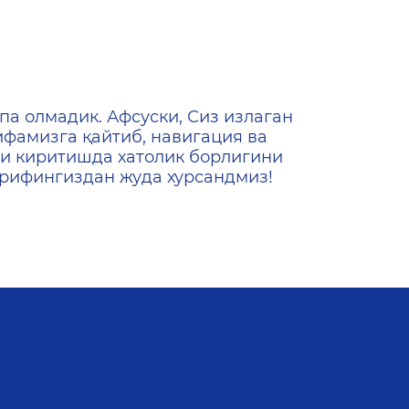
ена
па олмадик. Афсуски, Сиз излаган
ифамизга қайтиб, навигация ва
и киритишда хатолик борлигини
ашрифингиздан жуда хурсандмиз!