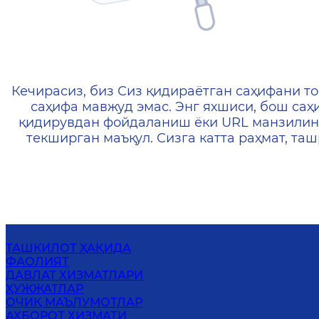
404 — Страница не найд
Кечирасиз, биз Сиз қидираётган саҳифани то
саҳифа мавжуд эмас. Энг яхшиси, бош саҳ
қидирувдан фойдаланиш ёки URL манзилин
текширган маъқул. Сизга катта раҳмат, т
ТАШКИЛОТ ҲАҚИДА
ФАОЛИЯТ
ДАВЛАТ ХИЗМАТЛАРИ
ҲУЖЖАТЛАР
ОЧИҚ МАЪЛУМОТЛАР
АХБОРОТ ХИЗМАТИ