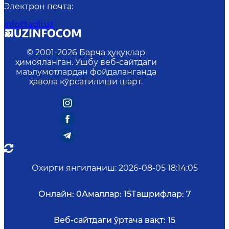
Электрон почта
:
info@adli.uz
© 2001-
2026
Барча ҳуқуқлар
ҳимояланган. Ушбу веб-сайтдаги
маълумотлардан фойдаланганда
ҳавола кўрсатилиши шарт.
Охирги янгиланиш
:
2026-08-05 18:14:05
Онлайн:
0
Амаллар:
15
Ташрифлар:
7
Веб-сайтдаги ўртача вақт:
15