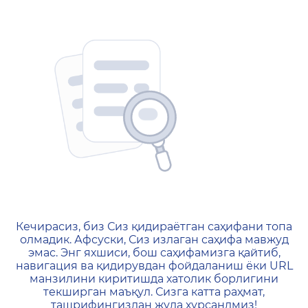
404 — Страница не найд
Кечирасиз, биз Сиз қидираётган саҳифани топа
олмадик. Афсуски, Сиз излаган саҳифа мавжуд
эмас. Энг яхшиси, бош саҳифамизга қайтиб,
навигация ва қидирувдан фойдаланиш ёки URL
манзилини киритишда хатолик борлигини
текширган маъқул. Сизга катта раҳмат,
ташрифингиздан жуда хурсандмиз!