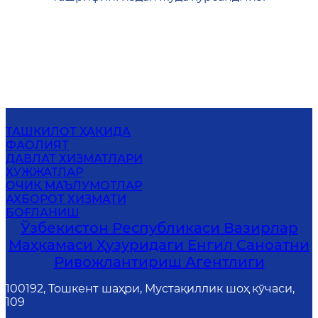
ТАШКИЛОТ ҲАҚИДА
ФАОЛИЯТ
ДАВЛАТ ХИЗМАТЛАРИ
ҲУЖЖАТЛАР
ОЧИҚ МАЪЛУМОТЛАР
АХБОРОТ ХИЗМАТИ
БОҒЛАНИШ
Ўзбекистон Республикаси Вазирлар
Маҳкамаси Ҳузуридаги Енгил Саноатни
Ривожлантириш Агентлиги
100192, Тошкент шаҳри, Мустақиллик шоҳ кўчаси,
109