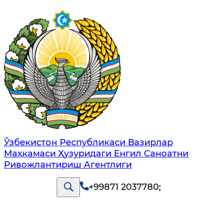
Ўзбекистон Республикаси Вазирлар
Маҳкамаси Ҳузуридаги Енгил Саноатни
Ривожлантириш Агентлиги
+99871 2037780
;