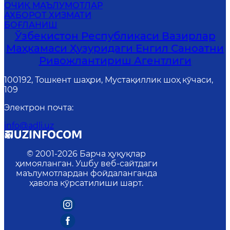
ОЧИҚ МАЪЛУМОТЛАР
АХБОРОТ ХИЗМАТИ
БОҒЛАНИШ
Ўзбекистон Республикаси Вазирлар
Маҳкамаси Ҳузуридаги Енгил Саноатни
Ривожлантириш Агентлиги
100192, Тошкент шаҳри, Мустақиллик шоҳ кўчаси,
109
Электрон почта
:
info@adli.uz
© 2001-
2026
Барча ҳуқуқлар
ҳимояланган. Ушбу веб-сайтдаги
маълумотлардан фойдаланганда
ҳавола кўрсатилиши шарт.