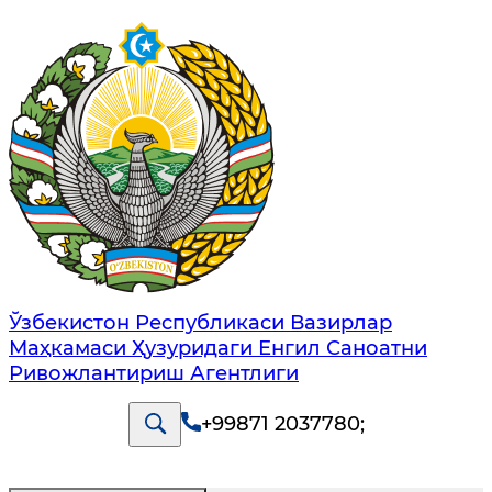
Ўзбекистон Республикаси Вазирлар
Маҳкамаси Ҳузуридаги Енгил Саноатни
Ривожлантириш Агентлиги
+99871 2037780
;