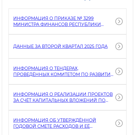
ИНФОРМАЦИЯ О ПРИКАЗЕ № 3299
МИНИСТРА ФИНАНСОВ РЕСПУБЛИКИ
УЗБЕКИСТАН О ПОРЯДКЕ РАЗМЕЩЕНИЯ
ИНФОРМАЦИИ НА ОФИЦИАЛЬНЫХ ВЕБ-
САЙТАХ В ЦЕЛЯХ ОБЕСПЕЧЕНИЯ
ДАННЫЕ ЗА ВТОРОЙ КВАРТАЛ 2025 ГОДА
ОТКРЫТОСТИ БЮДЖЕТНОГО ПРОЦЕССА.
ИНФОРМАЦИЯ О ТЕНДЕРАХ,
ПРОВЕДЁННЫХ КОМИТЕТОМ ПО РАЗВИТИЮ
ВЕТЕРИНАРИИ И ЖИВОТНОВОДСТВА В 2025
ГОДУ ПО СТРОИТЕЛЬНЫМ,
РЕКОНСТРУКЦИОННЫМ И РЕМОНТНЫМ
ИНФОРМАЦИЯ О РЕАЛИЗАЦИИ ПРОЕКТОВ
РАБОТАМ
ЗА СЧЁТ КАПИТАЛЬНЫХ ВЛОЖЕНИЙ ПО
ЗАКАЗУ КОМИТЕТА ПО РАЗВИТИЮ
ВЕТЕРИНАРИИ И ЖИВОТНОВОДСТВА В 2025
ГОДУ
ИНФОРМАЦИЯ ОБ УТВЕРЖДЁННОЙ
ГОДОВОЙ СМЕТЕ РАСХОДОВ И ЕЁ
ИСПОЛНЕНИИ, ВКЛЮЧАЯ ЗАТРАТЫ НА