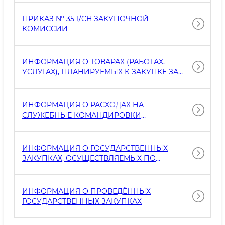
СТРОИТЕЛЬСТВО, РЕКОНСТРУКЦИЮ И
КАПИТАЛЬНЫЙ РЕМОНТ ОБЪЕКТОВ, А
ПРИКАЗ № 35-I/CH ЗАКУПОЧНОЙ
ТАКЖЕ НА ПРИОБРЕТЕНИЕ И СОДЕРЖАНИЕ
КОМИССИИ
АВТОТРАНСПОРТНЫХ СРЕДСТВ
ИНФОРМАЦИЯ О ТОВАРАХ (РАБОТАХ,
УСЛУГАХ), ПЛАНИРУЕМЫХ К ЗАКУПКЕ ЗА
СЧЁТ СРЕДСТВ ГОСУДАРСТВЕННОГО
БЮДЖЕТА, ГОСУДАРСТВЕННЫХ ЦЕЛЕВЫХ
ФОНДОВ И ВНЕБЮДЖЕТНЫХ ФОНДОВ
ИНФОРМАЦИЯ О РАСХОДАХ НА
БЮДЖЕТНЫХ ОРГАНИЗАЦИЙ
СЛУЖЕБНЫЕ КОМАНДИРОВКИ
ДОЛЖНОСТНЫХ ЛИЦ КОМИТЕТА ПО
РАЗВИТИЮ ВЕТЕРИНАРИИ И
ЖИВОТНОВОДСТВА ЗА 1-Й КВАРТАЛ 2025
ИНФОРМАЦИЯ О ГОСУДАРСТВЕННЫХ
ГОДА
ЗАКУПКАХ, ОСУЩЕСТВЛЯЕМЫХ ПО
ПРЯМЫМ ДОГОВОРАМ
ИНФОРМАЦИЯ О ПРОВЕДЁННЫХ
ГОСУДАРСТВЕННЫХ ЗАКУПКАХ