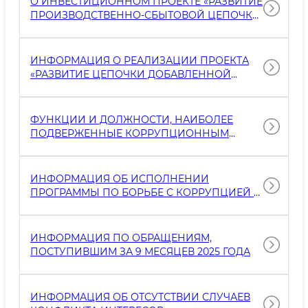
О ИНВЕСТИЦИОННОМ ПРОЕКТЕ «РАЗВИТИЕ
ПРОИЗВОДСТВЕННО-СБЫТОВОЙ ЦЕПОЧКИ
В МОЛОЧНОЙ ОТРАСЛИ УЗБЕКИСТАНА (2-Й
ЭТАП)» ПРИ УЧАСТИИ МЕЖДУНАРОДНОГО
ФОНДА СЕЛЬСКОХОЗЯЙСТВЕННОГО
ИНФОРМАЦИЯ О РЕАЛИЗАЦИИ ПРОЕКТА
РАЗВИТИЯ (МФСР) ИНФОРМАЦИЯ
«РАЗВИТИЕ ЦЕПОЧКИ ДОБАВЛЕННОЙ
СТОИМОСТИ В МОЛОЧНОЙ ОТРАСЛИ
УЗБЕКИСТАНА (ЭТАП II)» ПРИ УЧАСТИИ
МЕЖДУНАРОДНОГО ФОНДА
ФУНКЦИИ И ДОЛЖНОСТИ, НАИБОЛЕЕ
СЕЛЬСКОХОЗЯЙСТВЕННОГО РАЗВИТИЯ
ПОДВЕРЖЕННЫЕ КОРРУПЦИОННЫМ
(МФСР)
РИСКАМ В КОМИТЕТЕ ПО РАЗВИТИЮ
ВЕТЕРИНАРИИ И ЖИВОТНОВОДСТВА.
ИНФОРМАЦИЯ ОБ ИСПОЛНЕНИИ
ПРОГРАММЫ ПО БОРЬБЕ С КОРРУПЦИЕЙ В
КОМИТЕТЕ ПО РАЗВИТИЮ ВЕТЕРИНАРИИ И
ЖИВОТНОВОДСТВА ПРИ МИНИСТЕРСТВЕ
СЕЛЬСКОГО ХОЗЯЙСТВА, ЕГО СТРУКТУРНЫХ
ИНФОРМАЦИЯ ПО ОБРАЩЕНИЯМ,
И ТЕРРИТОРИАЛЬНЫХ ПОДРАЗДЕЛЕНИЯХ
ПОСТУПИВШИМ ЗА 9 МЕСЯЦЕВ 2025 ГОДА
ИНФОРМАЦИЯ ОБ ОТСУТСТВИИ СЛУЧАЕВ