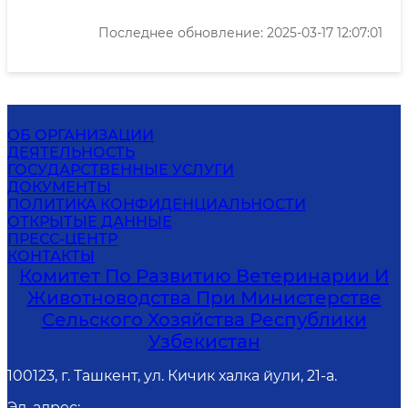
Последнее обновление: 2025-03-17 12:07:01
ОБ ОРГАНИЗАЦИИ
ДЕЯТЕЛЬНОСТЬ
ГОСУДАРСТВЕННЫЕ УСЛУГИ
ДОКУМЕНТЫ
ПОЛИТИКА КОНФИДЕНЦИАЛЬНОСТИ
ОТКРЫТЫЕ ДАННЫЕ
ПРЕСС-ЦЕНТР
КОНТАКТЫ
Комитет По Развитию Ветеринарии И
Животноводства При Министерстве
Сельского Хозяйства Республики
Узбекистан
100123, г. Ташкент, ул. Кичик халка йули, 21-а.
Эл. адрес
: