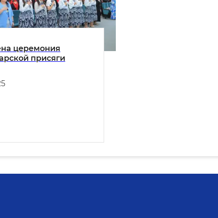
на церемония
арской присяги
25