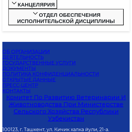
КАНЦЕЛЯРИЯ
ОТДЕЛ ОБЕСПЕЧЕНИЯ
ИСПОЛНИТЕЛЬСКОЙ ДИСЦИПЛИНЫ
ОБ ОРГАНИЗАЦИИ
ДЕЯТЕЛЬНОСТЬ
ГОСУДАРСТВЕННЫЕ УСЛУГИ
ДОКУМЕНТЫ
ПОЛИТИКА КОНФИДЕНЦИАЛЬНОСТИ
ОТКРЫТЫЕ ДАННЫЕ
ПРЕСС-ЦЕНТР
КОНТАКТЫ
Комитет По Развитию Ветеринарии И
Животноводства При Министерстве
Сельского Хозяйства Республики
Узбекистан
100123, г. Ташкент, ул. Кичик халка йули, 21-а.