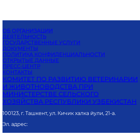
ОБ ОРГАНИЗАЦИИ
ДЕЯТЕЛЬНОСТЬ
ГОСУДАРСТВЕННЫЕ УСЛУГИ
ДОКУМЕНТЫ
ПОЛИТИКА КОНФИДЕНЦИАЛЬНОСТИ
ОТКРЫТЫЕ ДАННЫЕ
ПРЕСС-ЦЕНТР
КОНТАКТЫ
КОМИТЕТ ПО РАЗВИТИЮ ВЕТЕРИНАРИИ
И ЖИВОТНОВОДСТВА ПРИ
МИНИСТЕРСТВЕ СЕЛЬСКОГО
ХОЗЯЙСТВА РЕСПУБЛИКИ УЗБЕКИСТАН
100123, г. Ташкент, ул. Кичик халка йули, 21-а.
Эл. адрес
:
info@vetgov.uz