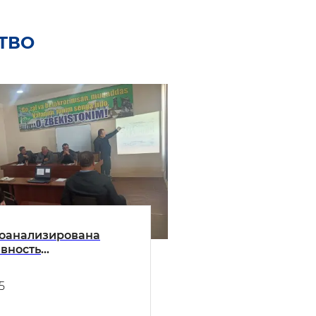
ТВО
оанализирована
вность
ионных технологий.
5