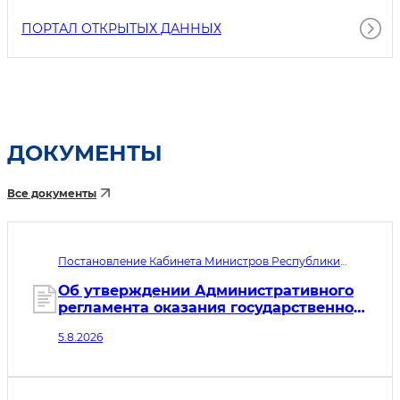
ПОРТАЛ ОТКРЫТЫХ ДАННЫХ
ДОКУМЕНТЫ
Все документы
Постановление Кабинета Министров Республики
Узбекистан №433. Дата принятия 05.08.2026. Дата
вступления в силу 01.10.2026
Об утверждении Административного
регламента оказания государственной
услуги по оформлению заявок на
5.8.2026
перевозку грузов во внутреннем
сообщении железнодорожным
транспортом