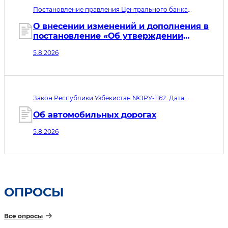
Постановление правления Центрального банка
Республики Узбекистан рег. № МЮ 3260-2. Дата
принятия 05.08.2026. Дата вступления в силу
О внесении изменений и дополнения в
06.08.2026
постановление «Об утверждении
минимальных требованиях к
5.8.2026
информационной безопасности
микрофинансовых организаций,
ломбардов и ипотечных
рефинансирующих организаций»
Закон Республики Узбекистан №ЗРУ-1162. Дата
принятия 05.08.2026. Дата вступления в силу
06.08.2026
Об автомобильных дорогах
5.8.2026
ОПРОСЫ
Все опросы