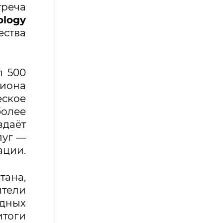
треча
ology
ества
л 500
лиона
ское
более
здаёт
луг —
ации.
тана,
ители
дных
тоги