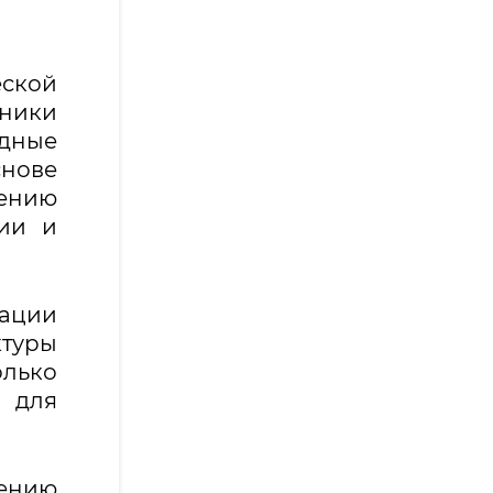
еской
ники
одные
снове
ению
гии и
ации
ктуры
олько
м для
лению