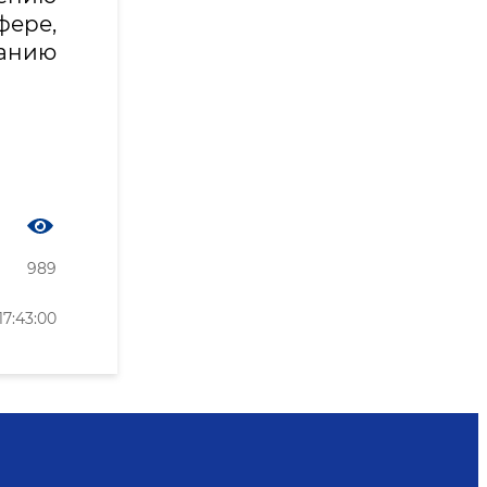
ере,
ванию
989
7:43:00