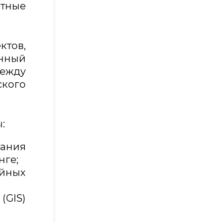
тные
ктов,
анный
ежду
кого
:
вания
нге;
айных
(GIS)