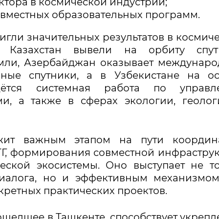
ктора в космической индустрии;
овместных образовательных программ.
игли значительных результатов в космич
и Казахстан вывели на орбиту спут
мли, Азербайджан оказывает междунар
нные спутники, а в Узбекистане на о
дётся системная работа по управл
и, а также в сферах экологии, геоло
ужит важным этапом на пути координ
ТГ, формирования совместной инфрастру
еской экосистемы. Оно выступает не т
диалога, но и эффективным механизмо
ретных практических проектов.
шедшее в Ташкенте, способствует укреп