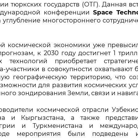
и тюркских государств (ОТГ). Данная вс
ждународной конференции
Space Techn
 углубление многостороннего сотруднич
ной космической экономики уже превыси
огнозам, к 2030 году достигнет 1 трил
х технологий приобретает стратегиче
ва-участники в совокупности охватывают 
ую географическую территорию, что со
зможности для развития космических ус
нного зондирования Земли, связи и навиг
оводители космической отрасли Узбекис
ана и Кыргызстана, а также представ
нгрии и Туркменистана и междунаро
ходе мероприятия были подведены и