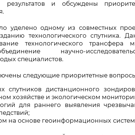
ы результатов и обсуждены приорите
я.
ло уделено одному из совместных прое
зданию технологического спутника. Д
вание технологического трансфера м
объединение научно-исследовательс
лодых специалистов.
включены следующие приоритетные вопросы
х спутников дистанционного зондиро
дном хозяйстве и экологическом монитори
логий для раннего выявления чрезвыч
ледствий;
рм на основе геоинформационных систем 