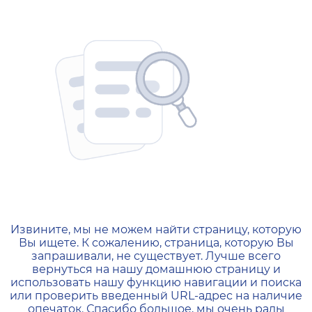
404 — Страница не найд
Извините, мы не можем найти страницу, которую
Вы ищете. К сожалению, страница, которую Вы
запрашивали, не существует. Лучше всего
вернуться на нашу домашнюю страницу и
использовать нашу функцию навигации и поиска
или проверить введенный URL-адрес на наличие
опечаток. Спасибо большое, мы очень рады