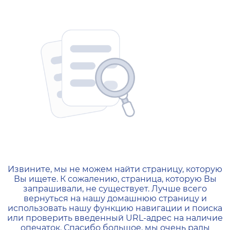
404 — Страница не найд
Извините, мы не можем найти страницу, которую
Вы ищете. К сожалению, страница, которую Вы
запрашивали, не существует. Лучше всего
вернуться на нашу домашнюю страницу и
использовать нашу функцию навигации и поиска
или проверить введенный URL-адрес на наличие
опечаток. Спасибо большое, мы очень рады