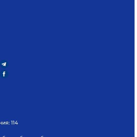
ния:
114