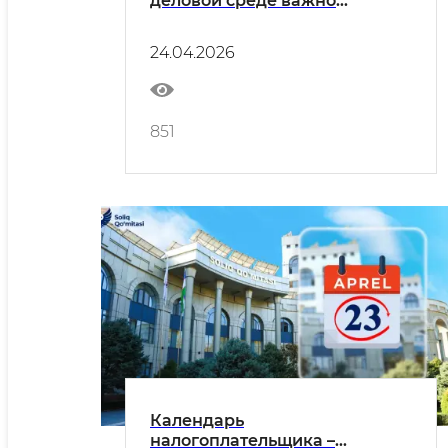
деловой среде важно
сохранять баланс: признавать
существующие вызовы и
24.04.2026
учитывать уже
реализованные системные
изменения.
851
Календарь
налогоплательщика –