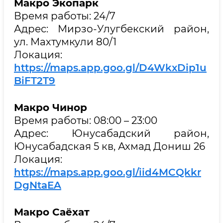
Макро Экопарк
Время работы: 24/7
Адрес: Мирзо-Улугбекский район,
ул. Махтумкули 80/1
Локация:
https://maps.app.goo.gl/D4WkxDip1u
BiFT2T9
Макро Чинор
Время работы: 08:00 – 23:00
Адрес: Юнусабадский район,
Юнусабадская 5 кв, Ахмад Дониш 26
Локация:
https://maps.app.goo.gl/iid4MCQkkr
DgNtaEA
Макро Саёхат