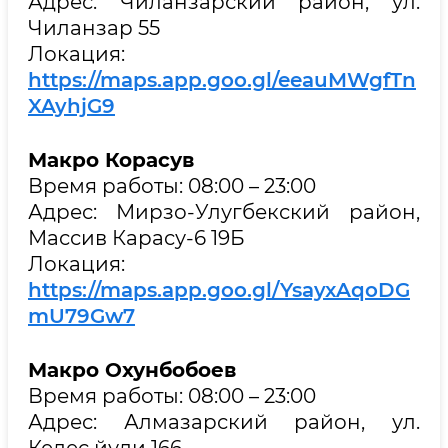
Адрес: Чиланзарский район, ул.
Чиланзар 55
Локация:
https://maps.app.goo.gl/eeauMWgfTn
XAyhjG9
Макро Корасув
Время работы: 08:00 – 23:00
Адрес: Мирзо-Улугбекский район,
Массив Карасу-6 19Б
Локация:
https://maps.app.goo.gl/YsayxAqoDG
mU79Gw7
Макро Охунбобоев
Время работы: 08:00 – 23:00
Адрес: Алмазарский район, ул.
Келес йули 166