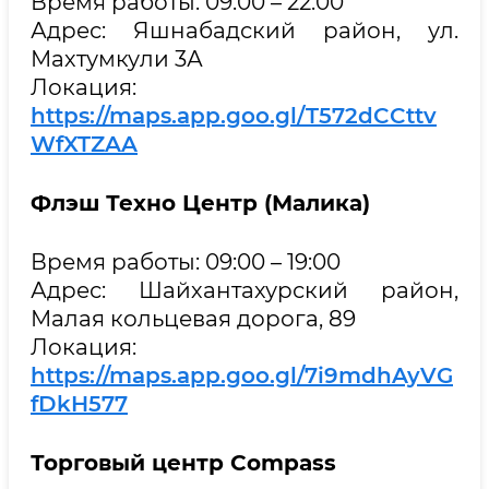
Время работы: 09:00 – 22:00
Адрес: Яшнабадский район, ул.
Махтумкули 3А
Локация:
https://maps.app.goo.gl/T572dCCttv
WfXTZAA
Флэш Техно Центр (
Малика
)
Время работы: 09:00 – 19:00
Адрес: Шайхантахурский район,
Малая кольцевая дорога, 89
Локация:
https://maps.app.goo.gl/7i9mdhAyVG
fDkH577
Торговый центр
Compass