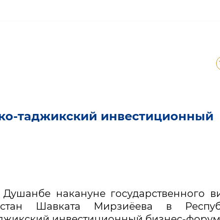
збекско-таджикский инве
ско-таджикский инвестиционный
е Душанбе накануне государственного в
истан Шавката Мирзиёева в Респуб
аджикский инвестиционный бизнес-форум