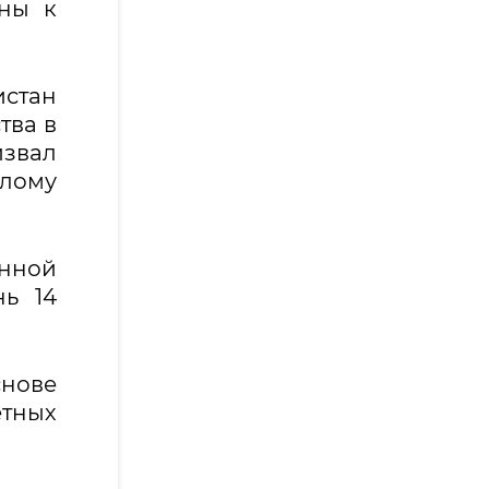
аны к
стан
тва в
звал
лому
нной
нь 14
снове
тных