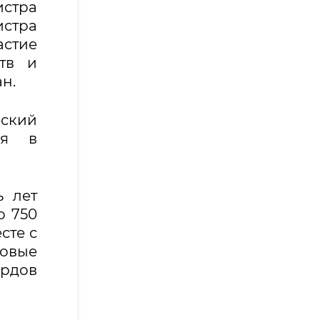
стра
истра
стие
тв и
ран.
еский
ся в
ь лет
о 750
сте с
новые
ардов