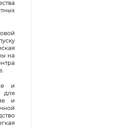
ества
стных
овой
пуску
ская
ны на
ентра
е.
ке и
 для
ие и
чной
ство
гкая