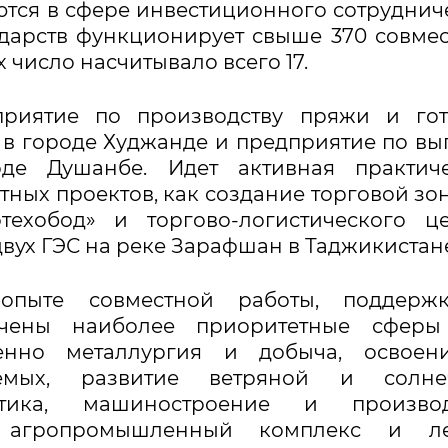
тся в сфере инвестиционного сотруднич
ударств функционирует свыше 370 совме
х число насчитывало всего 17.
риятие по производству пряжи и гот
» в городе Худжанде и предприятие по вы
оде Душанбе. Идет активная практиче
ных проектов, как создание торговой зо
техобод» и торгово-логистического ц
 двух ГЭС на реке Зарафшан в Таджикистан
опыте совместной работы, поддерж
ачены наиболее приоритетные сферы
менно металлургия и добыча, освоен
аемых, развитие ветряной и солне
гетика, машиностроение и производ
и, агропромышленный комплекс и ле