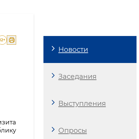
стиционный бизнес-фору
12
+
Новости
Заседания
Выступления
изита
Опросы
лику
.