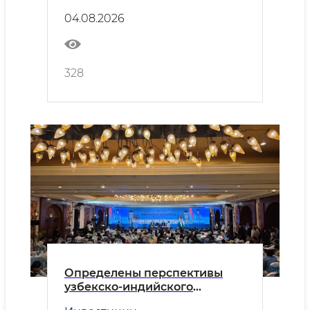
Безопасность
сотрудничества
04.08.2026
328
Определены перспективы
узбекско-индийского
делового партнёрства