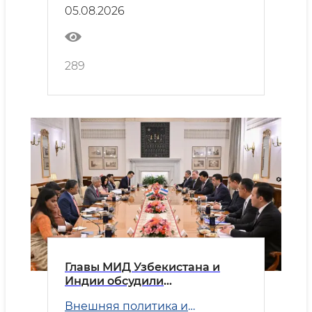
05.08.2026
289
Главы МИД Узбекистана и
Индии обсудили
приоритетные направления
Внешняя политика и
двустороннего