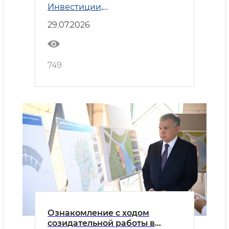
Инвестиции,
углубляют сотрудничество
промышленность и торговля
29.07.2026
749
Ознакомление с ходом
созидательной работы в