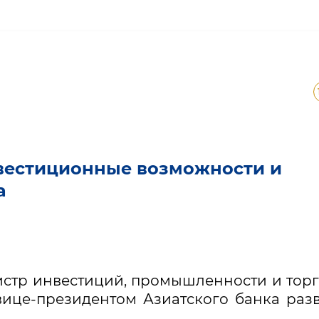
е инвестиционные возмо
нвестиционные возможности и
а
нистр инвестиций, промышленности и тор
вице-президентом Азиатского банка раз