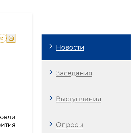
жности и перспективы со
12
+
Новости
Заседания
Выступления
говли
Опросы
вития