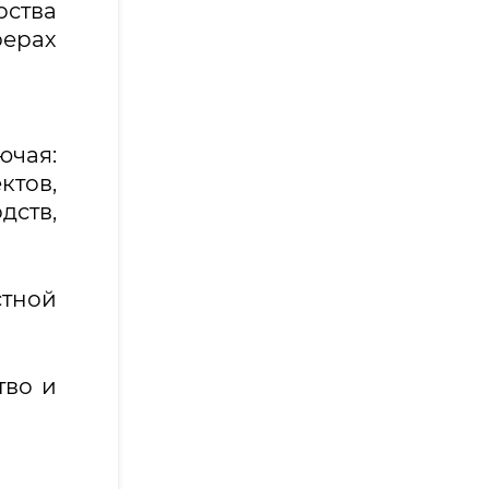
рства
ферах
ючая:
ктов,
дств,
тной
тво и