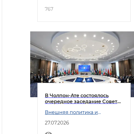
767
В Чолпон-Ате состоялось
очередное заседание Совета
министров иностранных дел
Внешняя политика и
государств — членов ШОС
Безопасность
27.07.2026