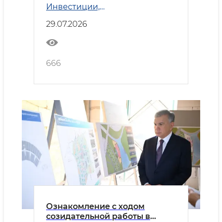
Инвестиции,
углубляют сотрудничество
промышленность и торговля
29.07.2026
666
Ознакомление с ходом
созидательной работы в