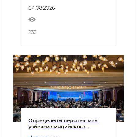
Безопасность
сотрудничества
04.08.2026
233
Определены перспективы
узбекско-индийского
делового партнёрства