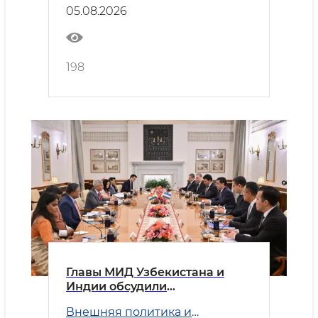
05.08.2026
198
Главы МИД Узбекистана и
Индии обсудили
приоритетные направления
Внешняя политика и
двустороннего