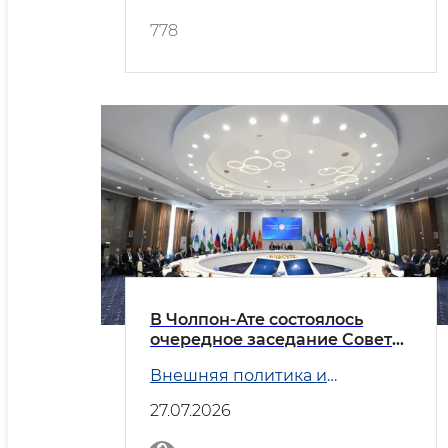
778
В Чолпон-Ате состоялось
очередное заседание Совета
министров иностранных дел
Внешняя политика и
государств — членов ШОС
Безопасность
27.07.2026