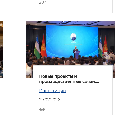
287
Новые проекты и
производственные связи:
Узбекистан и Кыргызстан
Инвестиции,
углубляют сотрудничество
промышленность и торговля
29.07.2026