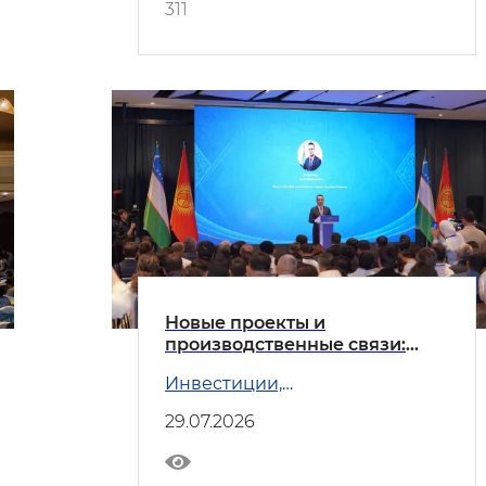
311
Новые проекты и
производственные связи:
Узбекистан и Кыргызстан
Инвестиции,
углубляют сотрудничество
промышленность и торговля
29.07.2026