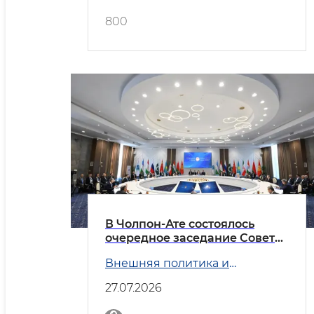
800
В Чолпон-Ате состоялось
очередное заседание Совета
министров иностранных дел
Внешняя политика и
государств — членов ШОС
Безопасность
27.07.2026