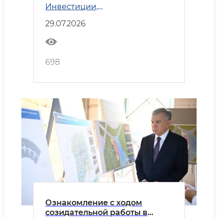
Инвестиции,
углубляют сотрудничество
промышленность и торговля
29.07.2026
698
Ознакомление с ходом
созидательной работы в