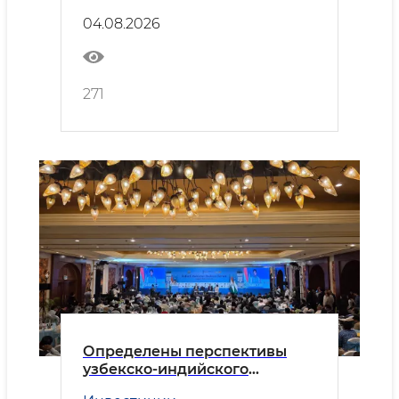
Безопасность
сотрудничества
04.08.2026
271
Определены перспективы
узбекско-индийского
делового партнёрства