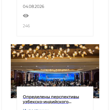
Безопасность
сотрудничества
04.08.2026
246
Определены перспективы
узбекско-индийского
делового партнёрства