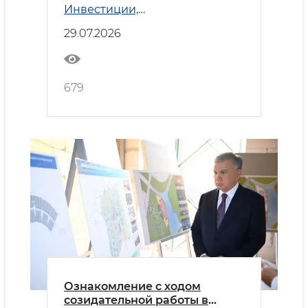
Инвестиции,
углубляют сотрудничество
промышленность и торговля
29.07.2026
679
Ознакомление с ходом
созидательной работы в