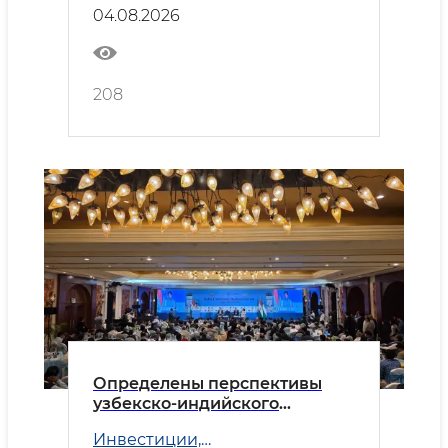
сотрудничества
04.08.2026
208
Определены перспективы
узбекско-индийского
делового партнёрства
Инвестиции,