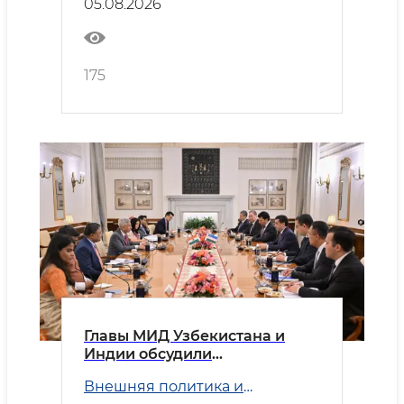
05.08.2026
175
Главы МИД Узбекистана и
Индии обсудили
приоритетные направления
Внешняя политика и
двустороннего
Безопасность