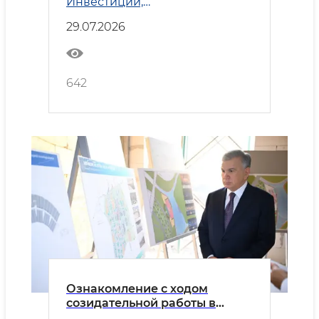
Инвестиции,
углубляют сотрудничество
промышленность и торговля
29.07.2026
642
Ознакомление с ходом
созидательной работы в
Новом Ташкенте