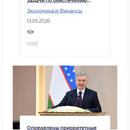
задачи по обеспечению
продовольственной
Экономика и Финансы
безопасности и развитию
животноводства
13.05.2026
1090
Определены приоритетные