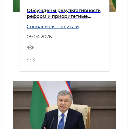
Обсуждены результативность
реформ и приоритетные
задачи в Ташкентской
Социальная защита и
области
Занятость
09.04.2026
449