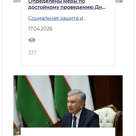
Определены меры по
достойному проведению Дня
памяти и почестей, военной
Социальная защита и
подготовке и поддержке
Занятость
военнослужащих
17.04.2026
337