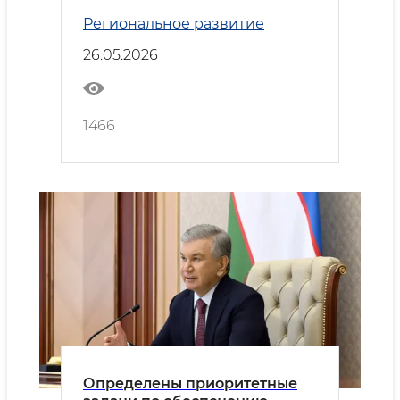
использованию земель
Региональное развитие
водного фонда и селевых вод
26.05.2026
1466
Определены приоритетные