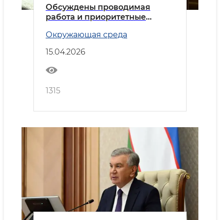
Обсуждены проводимая
работа и приоритетные
задачи в сфере жилищного
Окружающая среда
строительства и урбанизации
15.04.2026
1315