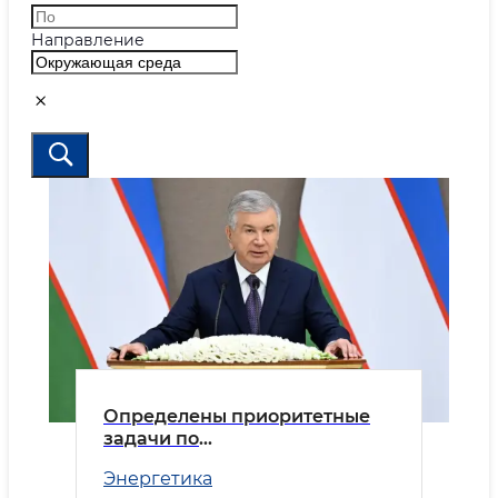
Направление
Определены приоритетные
задачи по
совершенствованию
Энергетика
управления и повышению