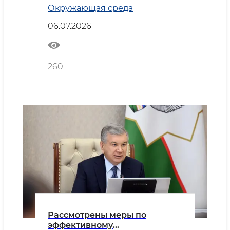
Окружающая среда
также создания безопасной
среды в махаллях
06.07.2026
260
Рассмотрены меры по
эффективному