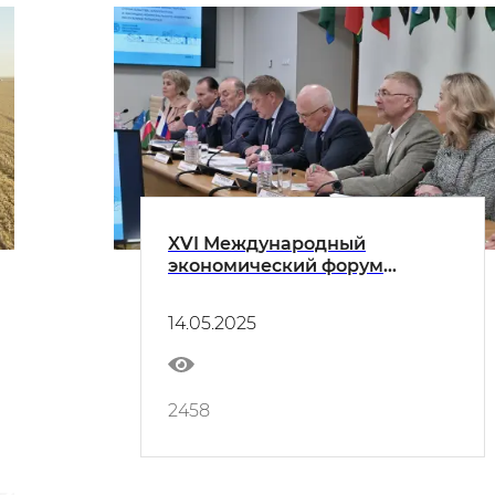
XVI Международный
экономический форум
«Россия – Исламский мир:
KazanForum» начал свою
14.05.2025
работу
2458