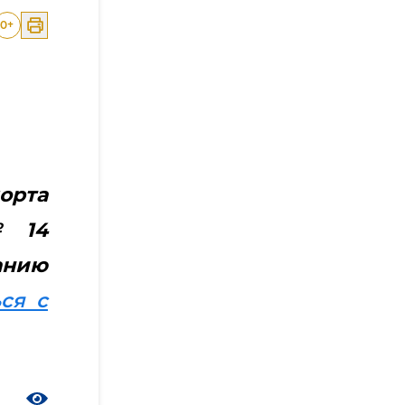
0
+
орта
№ 14
анию
ся с